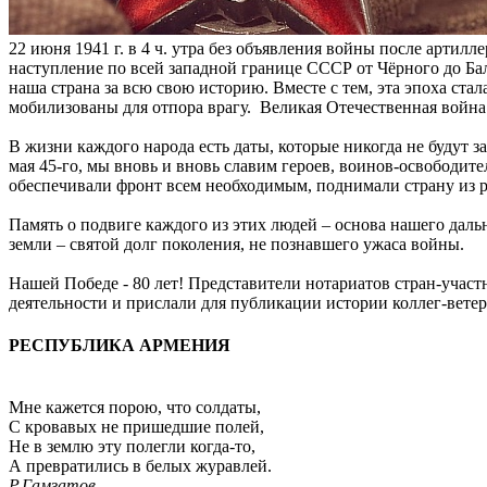
22 июня 1941 г. в 4 ч. утра без объявления войны после арти
наступление по всей западной границе СССР от Чёрного до Ба
наша страна за всю свою историю. Вместе с тем, эта эпоха ста
мобилизованы для отпора врагу. Великая Отечественная война 
В жизни каждого народа есть даты, которые никогда не будут з
мая 45-го, мы вновь и вновь славим героев, воинов-освободи
обеспечивали фронт всем необходимым, поднимали страну из 
Память о подвиге каждого из этих людей – основа нашего дал
земли – святой долг поколения, не познавшего ужаса войны.
Нашей Победе - 80 лет! Представители нотариатов стран-уча
деятельности и прислали для публикации истории коллег-вете
РЕСПУБЛИКА АРМЕНИЯ
Мне кажется порою, что солдаты,
С кровавых не пришедшие полей,
Не в землю эту полегли когда-то,
А превратились в белых журавлей.
Р.Гамзатов
.