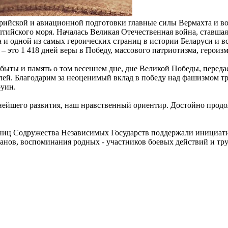
ллерийской и авиационной подготовки главные силы Вермахта и 
лтийского моря. Началась Великая Отечественная война, ставш
ла и одной из самых героических страниц в истории Беларуси и в
– это 1 418 дней веры в Победу, массового патриотизма, героиз
абыты и память о том весеннем дне, дне Великой Победы, передае
телей. Благодарим за неоценимый вклад в победу над фашизмом 
руин.
ьнейшего развития, наш нравственный ориентир. Достойно продо
стниц Содружества Независимых Государств поддержали инициат
ранов, воспоминания родных - участников боевых действий и тр