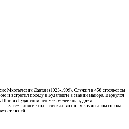
рис Мкртычевич Давтян (1923-1999). Служил в 458 стрелковом
ою и встретил победу в Будапеште в звании майора. Вернулся
в. Шли из Будапешта пешком: ночью шли, днем
 гор… Затем долгие годы служил военным комиссаром города
вух степеней.