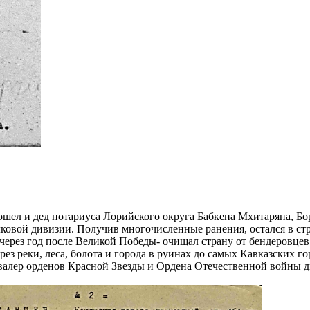
шел и дед нотариуса Лорийского округа Бабкена Мхитаряна, Бо
лковой дивизии. Получив многочисленные ранения, остался в стр
через год после Великой Победы- очищал страну от бендеровце
рез реки, леса, болота и города в руинах до самых Кавказских
алер орденов Красной Звезды и Ордена Отечественной войны д