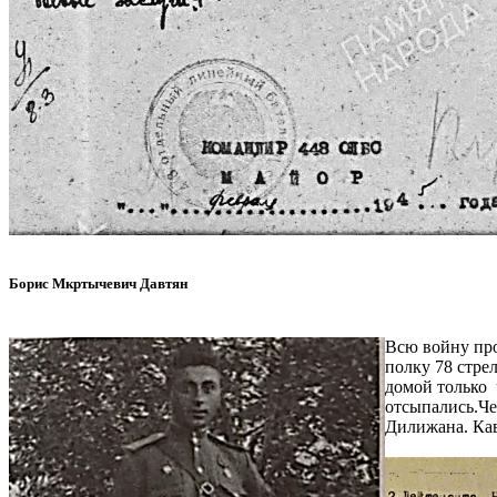
Борис Мкртычевич Давтян
Всю войну про
полку 78 стре
домой только 
отсыпались.Че
Дилижана. Кав