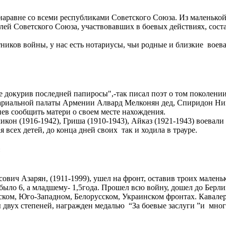
аравне со всеми республиками Советского Союза. Из маленькой 
ей Советского Союза, участвовавших в боевых действиях, соста
тников войны, у нас есть нотариусы, чьи родные и близкие вое
е докурив последней папиросы",-так писал поэт о том поколении
тариальной палаты Армении Алвард Мелконян дед, Спиридон Ник
пев сообщить матери о своем месте нахождения.
икон (1916-1942), Гриша (1910-1943), Айказ (1921-1943) воевали
 всех детей, до конца дней своих так и ходила в трауре.
сович Азарян, (1911-1999), ушел на фронт, оставив троих малень
было 6, а младшему- 1,5года. Прошел всю войну, дошел до Берли
ком, Юго-Западном, Белорусском, Украинском фронтах. Кавалер
 двух степеней, награжден медалью “За боевые заслуги ”и мн