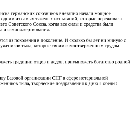
войска германских союзников внезапно начали мощное
ая одним из самых тяжелых испытаний, которые переживала
сего Советского Союза, когда все силы и средства были
ма и самопожертвования.
тся из поколения в поколение. И сколько бы лет ни минуло с
тружеников тыла, которые своим самоотверженным трудом
лжать традиции отцов и дедов, приумножать богатство родной
иву Базовой организации СНГ в сфере нотариальной
ужеников тыла, творческие поздравления к Дню Победы!