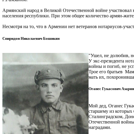
Армянский народ в Великой Отечественной войне участвовал н
населения республики. При этом общее количество армян-жител
Несмотря на то, что в Армении нет ветеранов нотариусов-учас
Спиридон Николаевич Бошикян
"Ушел, не долюбив, н
У экс-президента но
войны и погиб, не ус
Трое его братьев Мам
мать их, похоронившая
Оганес Гукасович Азарян
Мой дед, Оганес Гука
старшему из которых 
Сталинградском, Донс
Отечественной войны
наградами.